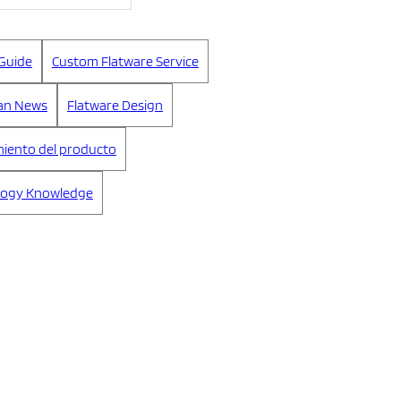
Guide
Custom Flatware Service
an News
Flatware Design
iento del producto
logy Knowledge