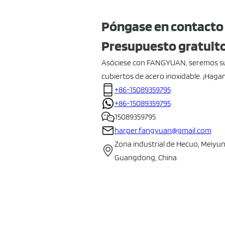
Póngase en contacto
Presupuesto gratuit
Asóciese con FANGYUAN, seremos su
cubiertos de acero inoxidable. ¡Haga
+86-15089359795
+86-15089359795
15089359795
harper.fangyuan@gmail.com
Zona industrial de Hecuo, Meiyu
Guangdong, China