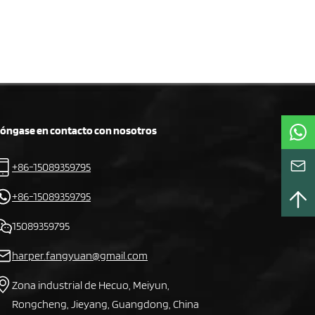
óngase en contacto con nosotros
+86-15089359795
+86-15089359795
15089359795
harper.fangyuan@gmail.com
Zona industrial de Hecuo, Meiyun,
Rongcheng, Jieyang, Guangdong, China