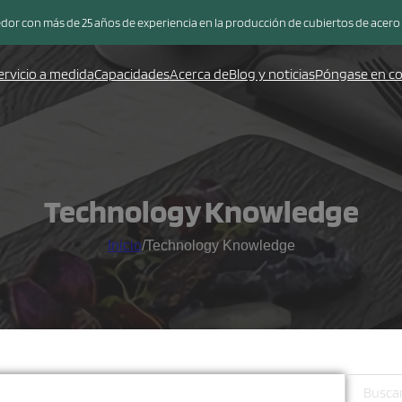
or con más de 25 años de experiencia en la producción de cubiertos de acero
ervicio a medida
Capacidades
Acerca de
Blog y noticias
Póngase en co
Technology Knowledge
Inicio
/
Technology Knowledge