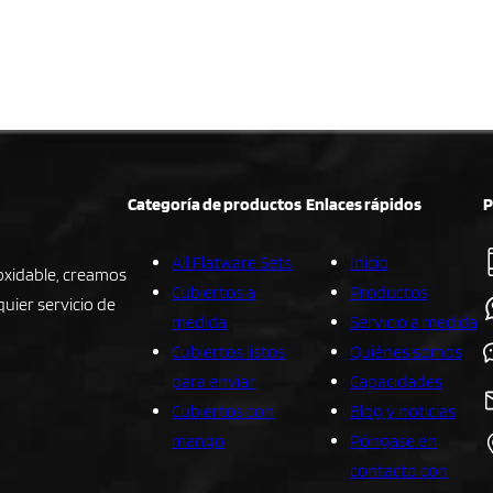
Categoría de productos
Enlaces rápidos
P
All Flatware Sets
Inicio
noxidable, creamos
Cubiertos a
Productos
uier servicio de
medida
Servicio a medida
Cubiertos listos
Quiénes somos
para enviar
Capacidades
Cubiertos con
Blog y noticias
mango
Póngase en
contacto con