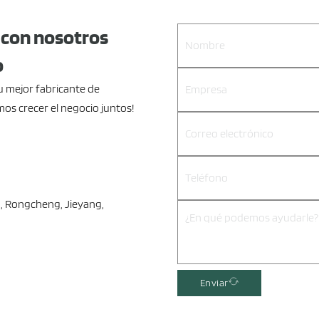
 con nosotros
o
 mejor fabricante de
mos crecer el negocio juntos!
n, Rongcheng, Jieyang,
Enviar