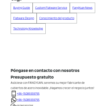
Buying Guide
Custom Flatware Service
FangYuan News
Flatware Design
Conocimiento del producto
Technology Knowledge
Póngase en contacto con nosotros
Presupuesto gratuito
Asóciese con FANGYUAN, seremos su mejor fabricante de
cubiertos de acero inoxidable. ¡Hagamos crecer el negocio juntos!
+86-15089359795
+86-15089359795
15089359795