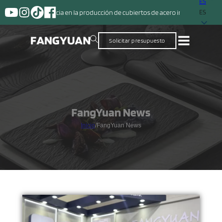
ES
 de experiencia en la producción de cubiertos de acero inoxidable
ES
Solicitar presupuesto
FangYuan News
Inicio
/
FangYuan News