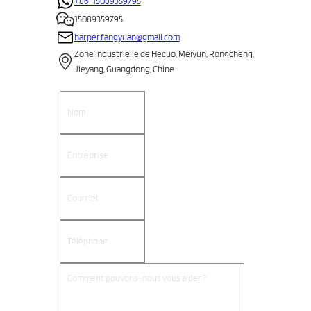
+86-15089359795
15089359795
harper.fangyuan@gmail.com
Zone industrielle de Hecuo, Meiyun, Rongcheng,
Jieyang, Guangdong, Chine