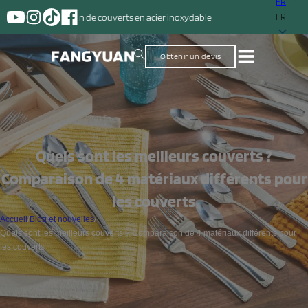
FR
n de couverts en acier inoxydable
FR
Obtenir un devis
Quels sont les meilleurs couverts ?
Comparaison de 4 matériaux différents pour
les couverts
Accueil
/
Blog et nouvelles
/
Quels sont les meilleurs couverts ? Comparaison de 4 matériaux différents pour
les couverts