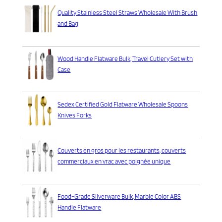
Quality Stainless Steel Straws Wholesale With Brush
and Bag
Wood Handle Flatware Bulk, Travel Cutlery Set with
Case
Sedex Certified Gold Flatware Wholesale Spoons
Knives Forks
Couverts en gros pour les restaurants, couverts
commerciaux en vrac avec poignée unique
Food-Grade Silverware Bulk, Marble Color ABS
Handle Flatware