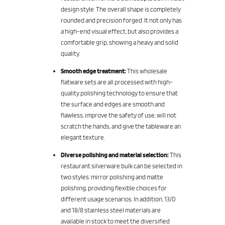
design style. The overall shape is completely
rounded and precision forged. It not only has
a high-end visual effect, but also provides a
comfortable grip, showing a heavy and solid
quality.
Smooth edge treatment:
This wholesale
flatware sets are all processed with high-
quality polishing technology to ensure that
the surface and edges are smooth and
flawless, improve the safety of use, will not
scratch the hands, and give the tableware an
elegant texture.
Diverse polishing and material selection:
This
restaurant silverware bulk can be selected in
two styles: mirror polishing and matte
polishing, providing flexible choices for
different usage scenarios. In addition, 13/0
and 18/8 stainless steel materials are
available in stock to meet the diversified