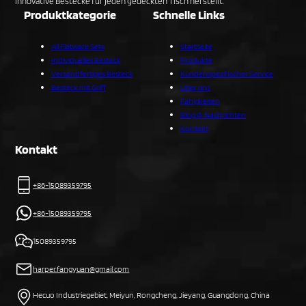
innovative Bestecke für jeden gedeckten Tisch herstellt.
Produktkategorie
Schnelle Links
All Flatware Sets
Startseite
Individuelles Besteck
Produkte
Versandfertiges Besteck
Kundenspezifischer Service
Besteck mit Griff
Über uns
Fähigkeiten
Blog & Nachrichten
Kontakt
Kontakt
+86-15089359795
+86-15089359795
15089359795
harper.fangyuan@gmail.com
Hecuo Industriegebiet, Meiyun, Rongcheng, Jieyang, Guangdong, China