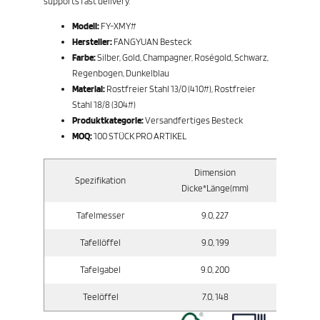
supports fast delivery.
Modell:
FY-XMY#
Hersteller:
FANGYUAN Besteck
Farbe:
Silber, Gold, Champagner, Roségold, Schwarz,
Regenbogen, Dunkelblau
Material:
Rostfreier Stahl 13/0 (410#), Rostfreier
Stahl 18/8 (304#)
Produktkategorie:
Versandfertiges Besteck
MOQ:
100 STÜCK PRO ARTIKEL
Dimension
Spezifikation
Brutt
Dicke*Länge(mm)
Tafelmesser
9.0, 227
Tafellöffel
9.0, 199
Tafelgabel
9.0, 200
Teelöffel
7.0, 148