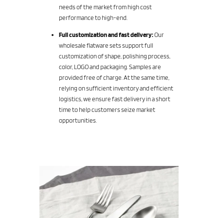
needs of the market from high cost
performance to high-end.
Full customization and fast delivery:
Our
wholesale flatware sets support full
customization of shape, polishing process,
color, LOGO and packaging. Samples are
provided free of charge. At the same time,
relying on sufficient inventory and efficient
logistics, we ensure fast delivery in a short
time to help customers seize market
opportunities.