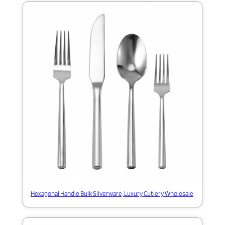
Hexagonal Handle Bulk Silverware, Luxury Cutlery Wholesale