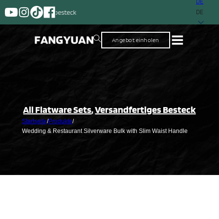
DE
Ein Lieferant mit mehr 
DE
Angebot einholen
All Flatware Sets
,
Versandfertiges Besteck
Startseite
/
Produkte
/
Wedding & Restaurant Silverware Bulk with Slim Waist Handle