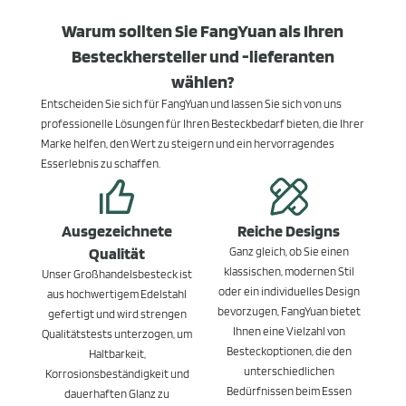
Warum sollten Sie FangYuan als Ihren
Besteckhersteller und -lieferanten
wählen?
Entscheiden Sie sich für FangYuan und lassen Sie sich von uns
professionelle Lösungen für Ihren Besteckbedarf bieten, die Ihrer
Marke helfen, den Wert zu steigern und ein hervorragendes
Esserlebnis zu schaffen.
Ausgezeichnete
Reiche Designs
Qualität
Ganz gleich, ob Sie einen
klassischen, modernen Stil
Unser Großhandelsbesteck ist
oder ein individuelles Design
aus hochwertigem Edelstahl
bevorzugen, FangYuan bietet
gefertigt und wird strengen
Ihnen eine Vielzahl von
Qualitätstests unterzogen, um
Besteckoptionen, die den
Haltbarkeit,
unterschiedlichen
Korrosionsbeständigkeit und
Bedürfnissen beim Essen
dauerhaften Glanz zu