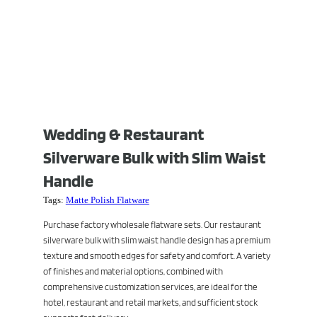
Wedding & Restaurant
Silverware Bulk with Slim Waist
Handle
Tags:
Matte Polish Flatware
Purchase factory wholesale flatware sets. Our restaurant
silverware bulk with slim waist handle design has a premium
texture and smooth edges for safety and comfort. A variety
of finishes and material options, combined with
comprehensive customization services, are ideal for the
hotel, restaurant and retail markets, and sufficient stock