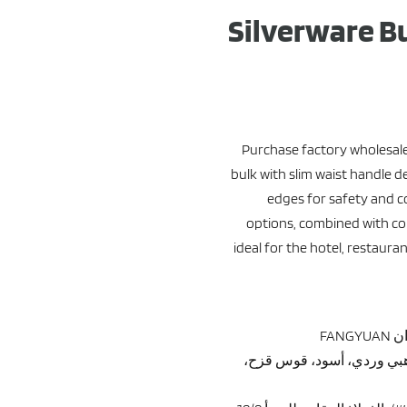
Silverware Bu
Purchase factory wholesale
bulk with slim waist handle
edges for safety and co
options, combined with co
ideal for the hotel, restaura
FAN
هبي وردي، أسود، قوس قزح،