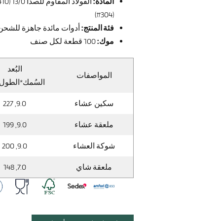
المادة:
(304#)
فئة المنتج:
أدوات مائدة جاهزة للشحن
موك:
100 قطعة لكل صنف
البُعد
المواصفات
السُمك*الطول 
سكين عشاء
9.0, 227
ملعقة عشاء
9.0, 199
شوكة العشاء
9.0, 200
ملعقة شاي
7.0, 148