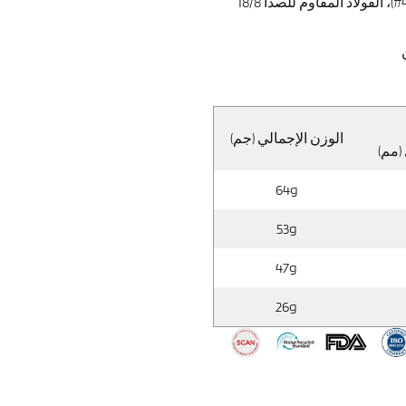
الفولاذ المقاوم للصدأ 13/0 (410#)، الفولاذ المقاوم للصدأ 18/8
الوزن الإجمالي (جم)
(مم)
64g
53g
47g
26g