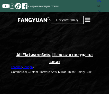
RU
Поставщик с более че
RU
Получить цитату
All Flatware Sets
,
Плоская посуда на
заказ
Главная
/
Товары
/
Commercial Custom Flatware Sets, Mirror Finish Cutlery Bulk