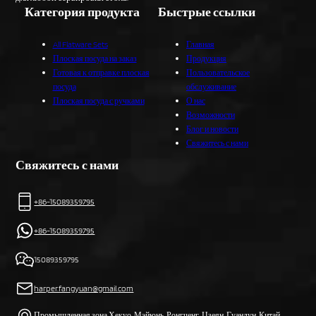
Категория продукта
Быстрые ссылки
All Flatware Sets
Главная
Плоская посуда на заказ
Продукция
Готовая к отправке плоская
Пользовательское
посуда
обслуживание
Плоская посуда с ручками
О нас
Возможности
Блог и новости
Свяжитесь с нами
Свяжитесь с нами
+86-15089359795
+86-15089359795
15089359795
harper.fangyuan@gmail.com
Промышленная зона Хекуо, Мэйюнь, Ронгченг, Цзеян, Гуандун, Китай