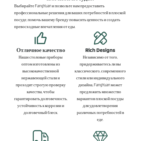
Выбирайте FangYuan и позвольте нам предоставить
профессиональные решения для ваших потребностей в плоской
посуде, помочь вашему бренду повысить ценность и создать
превосходные впечатления от еды.
Отличное качество
Rich Designs
Наши столовые приборы
Независимо от того,
оптом изготовлены из
придерживаетесь ли вы
высококачественной
классического, современного
нержавеющей стали и
стиля или индивидуального
проходят строгую проверку
дизайна, FangYuan может
качества, чтобы
предложить множество
гарантировать долговечность,
вариантов плоской посуды
устойчивость к коррозии и
для удовлетворения
долговечный блеск.
различных потребностей в
еде.