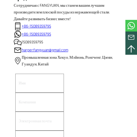
Сотрудничая с FANGYUAN, мы станем вашим лучшим
производителем плоской посуды из нержавеющей стали.
Давайте развивать бизнес вместе!
+86-15089359795
+86-15089359795
15089359795
harper.fangyuan@gmail.com
Промышленная зона Хекуо, Мэйюнь, Ронгченг, Цзеян,
Гуандун, Китай