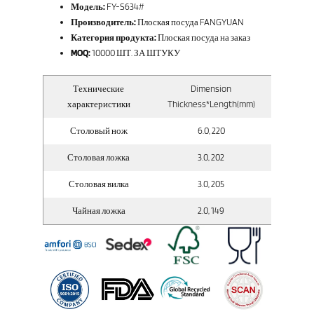
Модель:
FY-S634#
Производитель:
Плоская посуда FANGYUAN
Категория продукта:
Плоская посуда на заказ
MOQ:
10000 ШТ. ЗА ШТУКУ
Технические
Dimension
Вес 
характеристики
Thickness*Length(mm)
Столовый нож
6.0, 220
Столовая ложка
3.0, 202
Столовая вилка
3.0, 205
Чайная ложка
2.0, 149