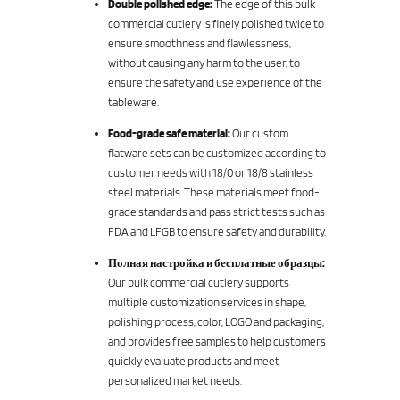
Double polished edge:
The edge of this bulk
commercial cutlery is finely polished twice to
ensure smoothness and flawlessness,
without causing any harm to the user, to
ensure the safety and use experience of the
tableware.
Food-grade safe material:
Our custom
flatware sets can be customized according to
customer needs with 18/0 or 18/8 stainless
steel materials. These materials meet food-
grade standards and pass strict tests such as
FDA and LFGB to ensure safety and durability.
Полная настройка и бесплатные образцы:
Our bulk commercial cutlery supports
multiple customization services in shape,
polishing process, color, LOGO and packaging,
and provides free samples to help customers
quickly evaluate products and meet
personalized market needs.