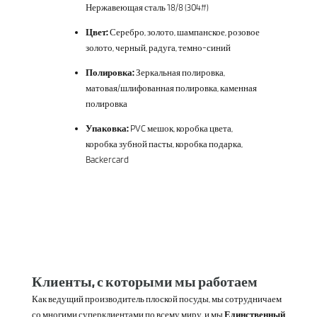
Нержавеющая сталь 18/8 (304#)
Цвет:
Серебро, золото, шампанское, розовое
золото, черный, радуга, темно-синий
Полировка:
Зеркальная полировка,
матовая/шлифованная полировка, каменная
полировка
Упаковка:
PVC мешок, коробка цвета,
коробка зубной пасты, коробка подарка,
Backercard
Клиенты, с которыми мы работаем
Как ведущий производитель плоской посуды, мы сотрудничаем
со многими суперклиентами по всему миру, и мы
Единственный