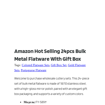
Amazon Hot Selling 24pcs Bulk
Metal Flatware With Gift Box
Tags:
Colored Flatware Sets
,
Gift Box Set
,
Gold Flatware
Sets
,
Portuguese Flatware
Welcome to purchase wholesale cutlery sets. This 24-piece
set of bulk metal flatware is made of 18/10 stainless steel,
with a high-gloss mirror polish, paired with an elegant gift
box packaging, and supports a variety of custom colors.
Модель:
FY-589#