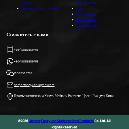
посуда
обслуживание
Плоская посуда с ручками
О нас
Возможности
Блог и новости
Свяжитесь с нами
Свяжитесь с нами
+86-15089359795
+86-15089359795
15089359795
harper.fangyuan@gmail.com
Промышленная зона Хекуо, Мэйюнь, Ронгченг, Цзеян, Гуандун, Китай
©2026
Jieyang Fangyuan Stainless Steel Products
Co, Ltd. All
Rights Reserved