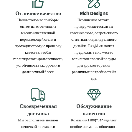
Отличное качество
Rich Designs
Наши столовые приборы
Независимо от того,
оптом изготовлены из
придерживаетесь ли вы
высококачественной
классического, современного
нержавеющей стали и
стиля или индивидуального
проходят строгую проверку
дизайна, FangYuan может
качества, чтобы
предложить множество
гарантировать долговечность,
вариантов плоской посуды
устойчивость к коррозии и
для удовлетворения
долговечный блеск.
различных потребностей в
еде.
Своевременная
Обслуживание
доставка
клиентов
Мы располагаем полной
Компания FangYuan уделяет
цепочкой поставок и
особое внимание общению и