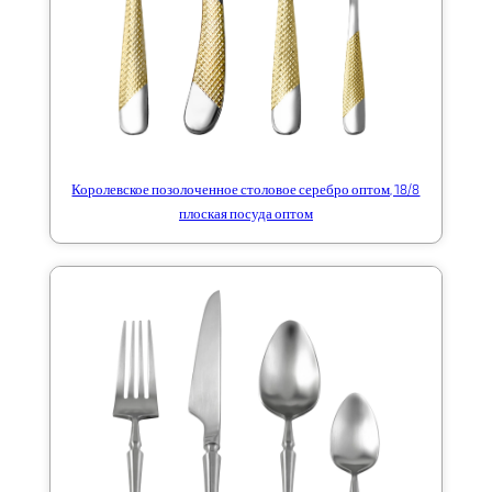
Королевское позолоченное столовое серебро оптом, 18/8
плоская посуда оптом