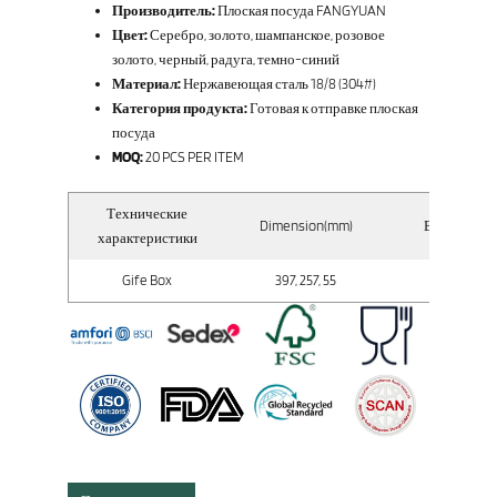
Производитель:
Плоская посуда FANGYUAN
Цвет:
Серебро, золото, шампанское, розовое
золото, черный, радуга, темно-синий
Материал:
Нержавеющая сталь 18/8 (304#)
Категория продукта:
Готовая к отправке плоская
посуда
MOQ:
20 PCS PER ITEM
Технические
Dimension(mm)
Вес брутто (
характеристики
Gife Box
397, 257, 55
627