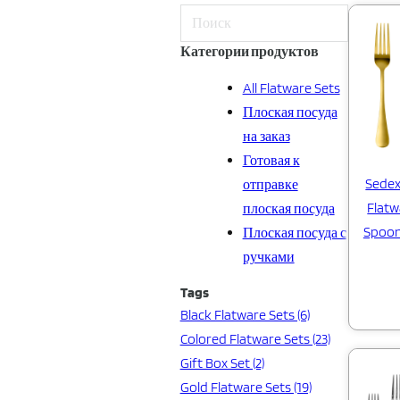
Категории продуктов
All Flatware Sets
Плоская посуда
на заказ
Готовая к
Sedex
отправке
Flatw
плоская посуда
Spoon
Плоская посуда с
ручками
Tags
Black Flatware Sets (6)
Colored Flatware Sets (23)
Gift Box Set (2)
Gold Flatware Sets (19)