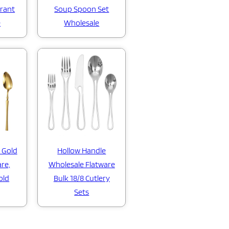
rant
Soup Spoon Set
e
Wholesale
k Gold
Hollow Handle
are,
Wholesale Flatware
old
Bulk 18/8 Cutlery
Sets