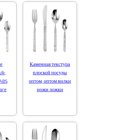
e
Каменная текстура
lk,
плоской посуды
 ABS
оптом, оптом вилки
are
ножи ложки