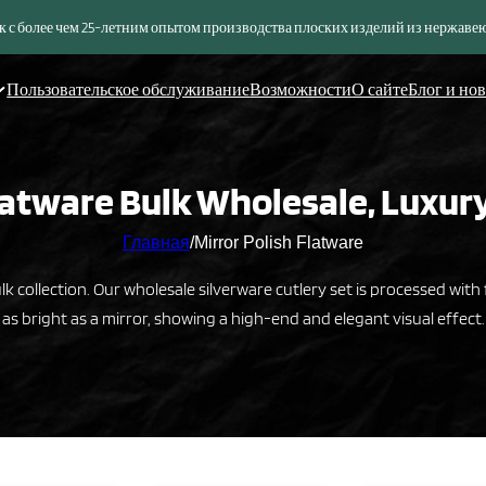
 с более чем 25-летним опытом производства плоских изделий из нержаве
Пользовательское обслуживание
Возможности
О сайте
Блог и но
latware Bulk Wholesale, Luxur
Главная
/
Mirror Polish Flatware
 collection. Our wholesale silverware cutlery set is processed with f
as bright as a mirror, showing a high-end and elegant visual effect.