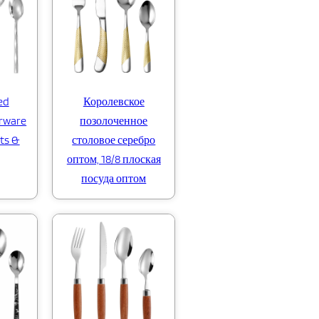
ed
Королевское
erware
позолоченное
ts &
столовое серебро
оптом, 18/8 плоская
посуда оптом