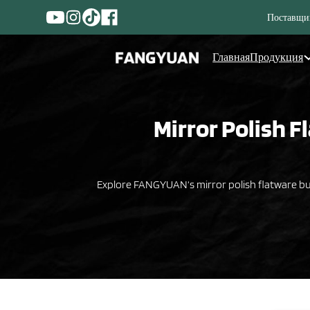
Поставщик
Главная
Продукция
Mirror Polish F
Explore FANGYUAN‘s mirror polish flatware bulk