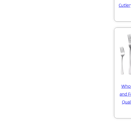
Cutle
Whol
and F
Qual