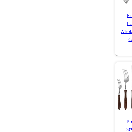
El
Fl
Whole
C
Pr
Sta