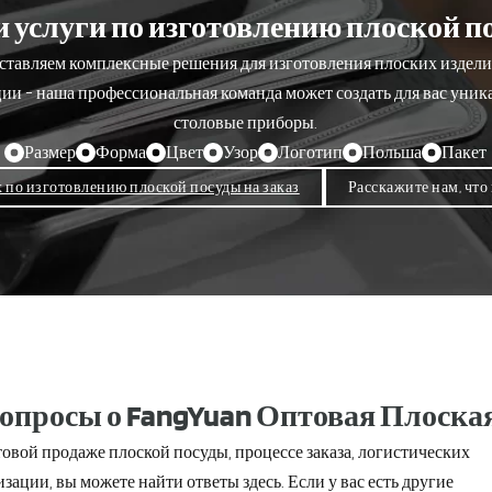
 услуги по изготовлению плоской по
тавляем комплексные решения для изготовления плоских изделий
ции - наша профессиональная команда может создать для вас уни
столовые приборы.
Размер
Форма
Цвет
Узор
Логотип
Польша
Пакет
х по изготовлению плоской посуды на заказ
Расскажите нам, что
опросы о FangYuan Оптовая Плоская
товой продаже плоской посуды, процессе заказа, логистических
ации, вы можете найти ответы здесь. Если у вас есть другие