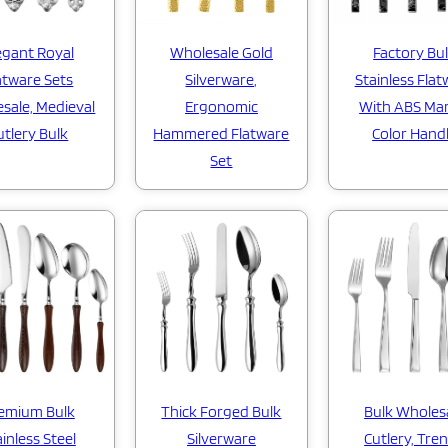
egant Royal
Wholesale Gold
Factory Bu
atware Sets
Silverware,
Stainless Flat
sale, Medieval
Ergonomic
With ABS Mar
utlery Bulk
Hammered Flatware
Color Hand
Set
Thick Forged Bulk
emium Bulk
Bulk Wholes
Silverware
inless Steel
Cutlery, Tre