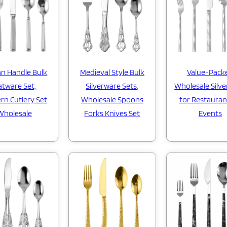
Medieval Style Bulk
Value-Pack
n Handle Bulk
Silverware Sets,
Wholesale Silv
atware Set,
Wholesale Spoons
for Restauran
n Cutlery Set
Forks Knives Set
Events
Wholesale