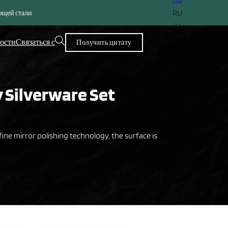
RU
ющей стали
вости
Связаться с
Получить цитату
y Silverware Set
ine mirror polishing technology, the surface is