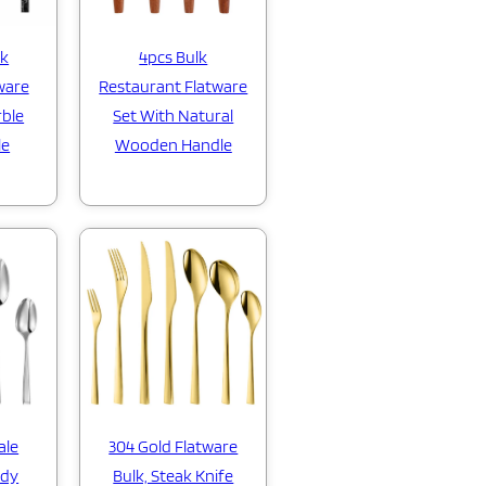
lk
4pcs Bulk
ware
Restaurant Flatware
ble
Set With Natural
le
Wooden Handle
ale
304 Gold Flatware
ndy
Bulk, Steak Knife