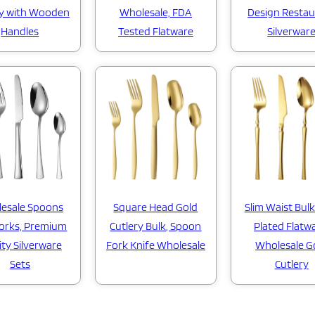
Wholesale, FDA
ry with Wooden
Design Restau
Tested Flatware
Handles
Silverwar
esale Spoons
Square Head Gold
Slim Waist Bul
orks, Premium
Cutlery Bulk, Spoon
Plated Flatw
ity Silverware
Fork Knife Wholesale
Wholesale G
Sets
Cutlery