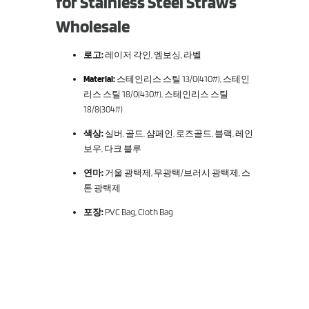
for Stainless Steel Straws
Wholesale
로고:
레이저 각인, 엠보싱, 라벨
Material:
스테인리스 스틸 13/0(410#), 스테인
리스 스틸 18/0(430#), 스테인리스 스틸
18/8(304#)
색상:
실버, 골드, 샴페인, 로즈골드, 블랙, 레인
보우, 다크 블루
연마:
거울 광택제, 무광택/브러시 광택제, 스
톤 광택제
포장:
PVC Bag, Cloth Bag