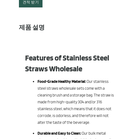
견적 받기
제품 설명
Features of Stainless Steel
Straws Wholesale
Food-Grade Healthy Material:
Our stainless
steel straws wholesale sets come with a
cleaning brush and a storage bag. The straw is
made from high-quality 304 and/or 316
stainless steel, which means that it does not
corrode, is odorless, and therefore will not
alter the taste of the beverage.
Durable and Easy to Clean:
Our bulk metal