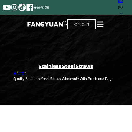
KO
유한 공급업체
KO
견적 받기
Stainless Steel Straws
홈
/
상품
/
Quality Stainless Steel Straws Wholesale With Brush and Bag