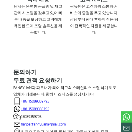
당사는 완벽한 공급망 및 재고
팡유안은 고객과의 소통과 서
관리 시스템을 갖추고 있어 빠
비스에 중점을 두고 있습니다.
른 배송을 보장하고 고객에게
상담부터 판매 후까지 전문 팀
유연한 도매 조달 솔루션을 제
이 전폭적인 지원을 제공합니
공합니다.
다.
문의하기
무료 견적 요청하기
FANGYUAN과 파트너가 되어 최고의 스테인리스 스틸 식기 제조
업체가 되겠습니다. 함께 비즈니스를 성장시키자!
+86-15089359795
+86-15089359795
15089359795
harper.fangyuan@gmail.com
허차오 공업구, 메이윈, 룽청, 제양, 광둥성 지에양, 중국