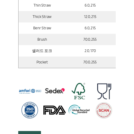
Thin Straw
6.0, 215
Thick Straw
12.0, 215
Benr Straw
6.0, 215
Brush
70.0, 255
샐러드 포크
2.0, 170
Pocket
70.0, 255