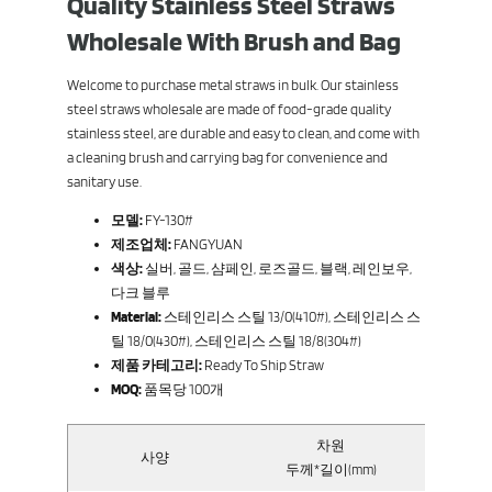
Quality Stainless Steel Straws
Wholesale With Brush and Bag
Welcome to purchase metal straws in bulk. Our stainless
steel straws wholesale are made of food-grade quality
stainless steel, are durable and easy to clean, and come with
a cleaning brush and carrying bag for convenience and
sanitary use.
모델:
FY-130#
제조업체:
FANGYUAN
색상:
실버, 골드, 샴페인, 로즈골드, 블랙, 레인보우,
다크 블루
Material:
스테인리스 스틸 13/0(410#), 스테인리스 스
틸 18/0(430#), 스테인리스 스틸 18/8(304#)
제품 카테고리:
Ready To Ship Straw
MOQ:
품목당 100개
차원
사양
총
두께*길이(mm)