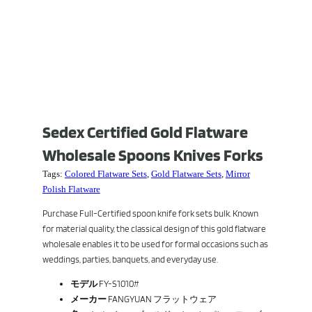
Sedex Certified Gold Flatware
Wholesale Spoons Knives Forks
Tags:
Colored Flatware Sets
,
Gold Flatware Sets
,
Mirror
Polish Flatware
Purchase Full-Certified spoon knife fork sets bulk. Known
for material quality, the classical design of this gold flatware
wholesale enables it to be used for formal occasions such as
weddings, parties, banquets, and everyday use.
モデル
FY-S1010#
メーカー
FANGYUAN フラットウェア