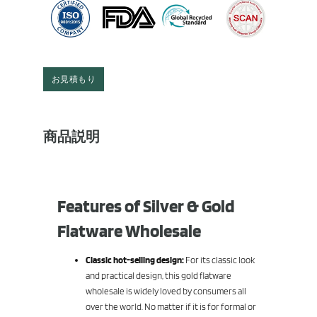
お見積もり
商品説明
Features of Silver & Gold
Flatware Wholesale
Classic hot-selling design:
For its classic look
and practical design, this gold flatware
wholesale is widely loved by consumers all
over the world. No matter if it is for formal or