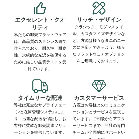
エクセレント・クオ
リッチ・デザイン
リティ
クラシック、モダンスタイ
ル、カスタマイズデザインな
私たちの卸売フラットウェア
ど、方源は様々な食卓のニー
は、高品質のステンレス鋼で
ズにお応えできるよう、様々
作られており、耐久性、耐食
なフラットウェアオプション
性、永続的な光沢を確保する
をご用意しております。
ために厳しい品質テストを受
けています。
タイムリーな配達
カスタマーサービス
弊社は完全なサプライチェー
方源はお客様とのコミュニケ
ンと在庫管理システムによ
ーションとサービスを重視し
り、迅速な配送を保証し、お
ています。ご相談からアフタ
客様に柔軟な卸売調達ソリュ
ーサービスまで、当社の専門
ーションを提供しています。
チームが全面的にサポートい