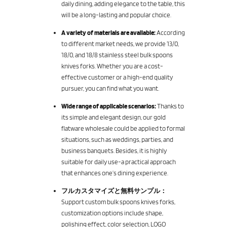
daily dining, adding elegance to the table, this
will be a long-lasting and popular choice.
A variety of materials are available:
According
to different market needs, we provide 13/0,
18/0, and 18/8 stainless steel bulk spoons
knives forks. Whether you are a cost-
effective customer or a high-end quality
pursuer, you can find what you want.
Wide range of applicable scenarios:
Thanks to
its simple and elegant design, our gold
flatware wholesale could be applied to formal
situations, such as weddings, parties, and
business banquets. Besides, it is highly
suitable for daily use-a practical approach
that enhances one’s dining experience.
フルカスタマイズと無料サンプル：
Support custom bulk spoons knives forks,
customization options include shape,
polishing effect, color selection, LOGO