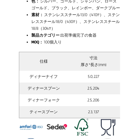
色：
シルバー、ゴールド、シャンパン、ローズ
ゴールド、ブラック、レインボー、ダークブルー
素材：
ステンレススチール13/0（410#）、ステン
レススチール18/0（430#）、ステンレススチール
18/8（304#）
製品カテゴリー
出荷準備完了の食器
MOQ：
100個入り
寸法
仕様
総
厚さ*長さ(mm)
ディナーナイフ
5.0, 227
ディナースプーン
2.5, 204
ディナーフォーク
2.5, 206
ティースプーン
2.3, 137