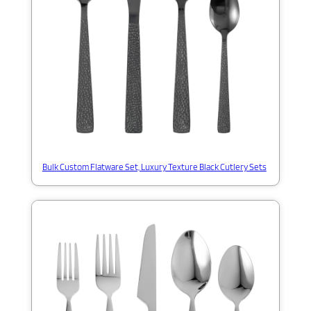
Bulk Custom Flatware Set, Luxury Texture Black Cutlery Sets