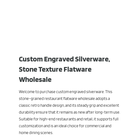
Custom Engraved Silverware,
Stone Texture Flatware
Wholesale
Welcome to purchase custom engraved silverware. This
stone-grained restaurant flatware wholesale adopts a
classic retro handle design, and its steady grip and excellent
durability ensure that it remains as new after long-term use.
Suitable for high-end restaurants and retail, it supports full
customization and is an ideal choice for commercial and
home dining scenes.