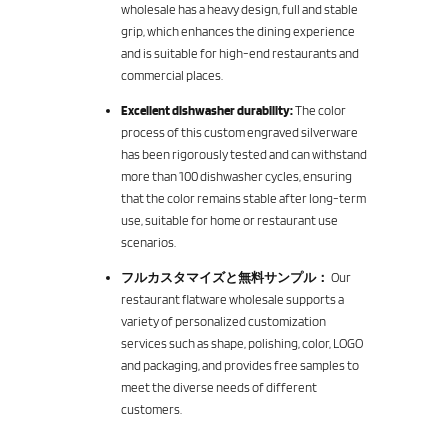
wholesale has a heavy design, full and stable
grip, which enhances the dining experience
and is suitable for high-end restaurants and
commercial places.
Excellent dishwasher durability:
The color
process of this custom engraved silverware
has been rigorously tested and can withstand
more than 100 dishwasher cycles, ensuring
that the color remains stable after long-term
use, suitable for home or restaurant use
scenarios.
フルカスタマイズと無料サンプル：
Our
restaurant flatware wholesale supports a
variety of personalized customization
services such as shape, polishing, color, LOGO
and packaging, and provides free samples to
meet the diverse needs of different
customers.