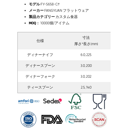
モデル
FY-S658-C#
メーカー
FANGYUAN フラットウェア
製品カテゴリー
カスタム食器
MOQ：
10000個/アイテム
寸法
仕様
総
厚さ*長さ(mm)
ディナーナイフ
6.0, 225
ディナースプーン
3.0, 200
ディナーフォーク
3.0, 202
ティースプーン
2.5, 140