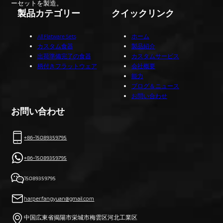
ーセットを製造。
製品カテゴリー
クイックリンク
All Flatware Sets
ホーム
カスタム食器
製品紹介
出荷準備完了の食器
カスタムサービス
柄付きフラットウェア
会社概要
能力
ブログ＆ニュース
お問い合わせ
お問い合わせ
+86-15089359795
+86-15089359795
15089359795
harper.fangyuan@gmail.com
中国広東省揭陽市栄城市梅雲区河北工業区