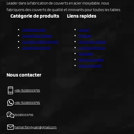
Leader dans la fabrication de couverts en acier inoxydable, nous
fabriquons des couverts de qualité et innovants pour toutes les tables.
Catégorie de produits
Liens rapides
All Flatware Sets
Accueil
Couverts sur mesure
Produits
Couverts prêts à l'emploi
Service sur mesure
Couverts à manche
À propos de nous
Capacités
Blog et nouvelles
Nous contacter
Nous contacter
+86-15089359795
+86-15089359795
15089359795
harper.fangyuan@gmail.com