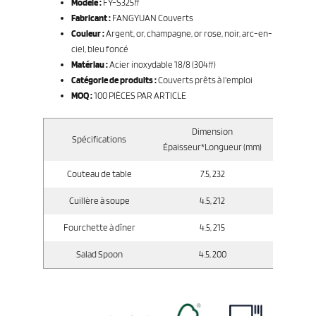
Modèle :
FY-S325#
Fabricant :
FANGYUAN Couverts
Couleur :
Argent, or, champagne, or rose, noir, arc-en-
ciel, bleu foncé
Matériau :
Acier inoxydable 18/8 (304#)
Catégorie de produits :
Couverts prêts à l'emploi
MOQ :
100 PIÈCES PAR ARTICLE
Dimension
Spécifications
Poi
Épaisseur*Longueur (mm)
Couteau de table
7.5, 232
Cuillère à soupe
4.5, 212
Fourchette à dîner
4.5, 215
Salad Spoon
4.5, 200