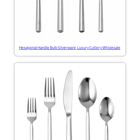
Hexagonal Handle Bulk Silverware, Luxury Cutlery Wholesale