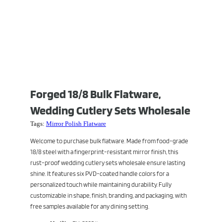
Forged 18/8 Bulk Flatware,
Wedding Cutlery Sets Wholesale
Tags:
Mirror Polish Flatware
Welcome to purchase bulk flatware. Made from food-grade
18/8 steel with a fingerprint-resistant mirror finish, this
rust-proof wedding cutlery sets wholesale ensure lasting
shine. It features six PVD-coated handle colors for a
personalized touch while maintaining durability. Fully
customizable in shape, finish, branding, and packaging, with
free samples available for any dining setting.