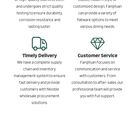
and undergoes strict quality
customized design, FangYuan
testing to ensure durability,
can provide a variety of
corrosion resistance and
flatware options to meet
lasting luster.
various dining needs.
Timely Delivery
Customer Service
We have a complete supply
FangYuan focuses on
chain and inventory
communication and service
management system to ensure
with customers. From
fast delivery and provide
consultation to after-sales, our
customers with flexible
professional team will provide
wholesale procurement
you with full support.
solutions.