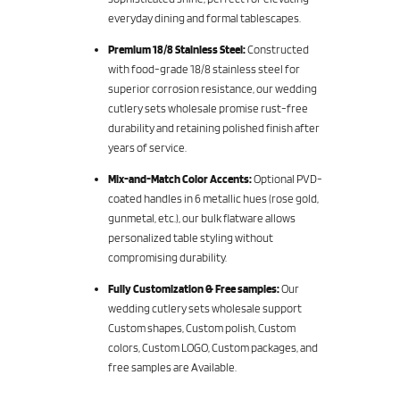
everyday dining and formal tablescapes.
Premium 18/8 Stainless Steel:
Constructed
with food-grade 18/8 stainless steel for
superior corrosion resistance, our wedding
cutlery sets wholesale promise rust-free
durability and retaining polished finish after
years of service.
Mix-and-Match Color Accents:
Optional PVD-
coated handles in 6 metallic hues (rose gold,
gunmetal, etc.), our bulk flatware allows
personalized table styling without
compromising durability.
Fully Customization & Free samples:
Our
wedding cutlery sets wholesale support
Custom shapes, Custom polish, Custom
colors, Custom LOGO, Custom packages, and
free samples are Available.