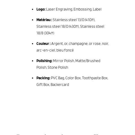
Logo:
Laser Engraving, Embossing, Label
Matériau :
Stainless steel 13/0 (410#),
Stainless steel 18/0 (430#), Stainless steel
18/8 (304#)
Couleur :
Argent, or, champagne, or rose, noir,
arc-en-ciel, bleu foncé
Polishing:
Mirror Polish, Matte/Brushed
Polish, Stone Polish
Packing:
PVC Bag, Color Box, Toothpaste Box,
Gift Box, Backercard