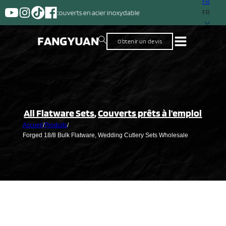
FR
Un fournisseur 
FR
Obtenir un devis
All Flatware Sets
,
Couverts prêts à l'emploi
Accueil
/
Produits
/
Forged 18/8 Bulk Flatware, Wedding Cutlery Sets Wholesale