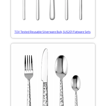
TÜV Tested Reusable Silverware Bulk, SUS201 Flatware Sets