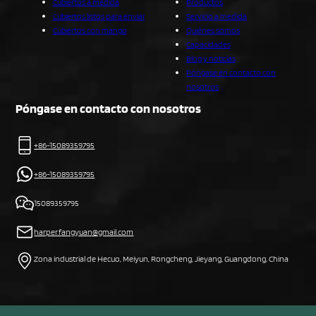
Cubiertos a medida
Productos
Cubiertos listos para enviar
Servicio a medida
Cubiertos con mango
Quiénes somos
Capacidades
Blog y noticias
Póngase en contacto con
nosotros
Póngase en contacto con nosotros
+86-15089359795
+86-15089359795
15089359795
harper.fangyuan@gmail.com
Zona industrial de Hecuo, Meiyun, Rongcheng, Jieyang, Guangdong, China