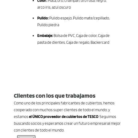
Color:
Plata, oro, champán, oro rosa, negro,
arco iris, azul oscuro
Pulido:
Pulido espejo, Pulido mate/cepillado,
Pulido piedra
Embalaje:
Bolsa de PVC, Caja de color, Caja de
pasta de dientes, Caja de regalo, Backercard
Clientes con los que trabajamos
Como uno de los principales fabricantes de cubiertos, hemos
cooperado con muchos super clientes de todo el mundo, y
estamos
el ÚNICO proveedor de cubiertos de TESCO
. Seguimos
buscando socios y esperamos crear un futuro empresarial mejor
con clientes de todo el mundo.