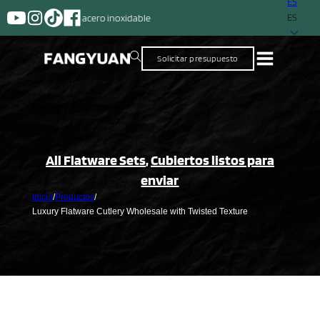
ES
Un proveedor con más de 25
ES
Solicitar presupuesto
All Flatware Sets
,
Cubiertos listos para
enviar
Inicio
/
Productos
/
Luxury Flatware Cutlery Wholesale with Twisted Texture