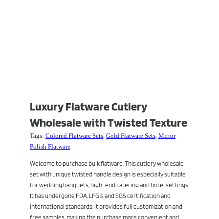
Luxury Flatware Cutlery
Wholesale with Twisted Texture
Tags:
Colored Flatware Sets
,
Gold Flatware Sets
,
Mirror
Polish Flatware
Welcome to purchase bulk flatware. This cutlery wholesale
set with unique twisted handle design is especially suitable
for wedding banquets, high-end catering and hotel settings.
It has undergone FDA, LFGB, and SGS certification and
international standards. It provides full customization and
free samples, making the purchase more convenient and