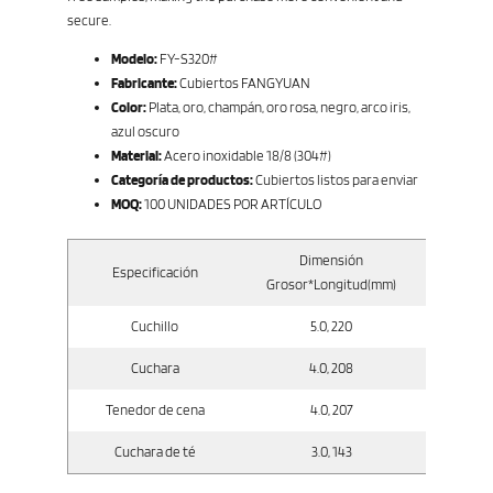
secure.
Modelo:
FY-S320#
Fabricante:
Cubiertos FANGYUAN
Color:
Plata, oro, champán, oro rosa, negro, arco iris,
azul oscuro
Material:
Acero inoxidable 18/8 (304#)
Categoría de productos:
Cubiertos listos para enviar
MOQ:
100 UNIDADES POR ARTÍCULO
Dimensión
Especificación
Peso
Grosor*Longitud(mm)
Cuchillo
5.0, 220
Cuchara
4.0, 208
Tenedor de cena
4.0, 207
Cuchara de té
3.0, 143