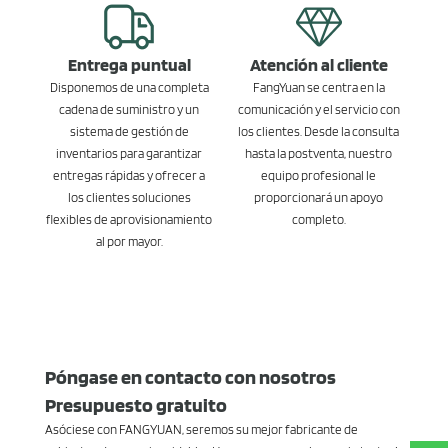
Entrega puntual
Atención al cliente
Disponemos de una completa
FangYuan se centra en la
cadena de suministro y un
comunicación y el servicio con
sistema de gestión de
los clientes. Desde la consulta
inventarios para garantizar
hasta la postventa, nuestro
entregas rápidas y ofrecer a
equipo profesional le
los clientes soluciones
proporcionará un apoyo
flexibles de aprovisionamiento
completo.
al por mayor.
Póngase en contacto con nosotros
Presupuesto gratuito
Asóciese con FANGYUAN, seremos su mejor fabricante de