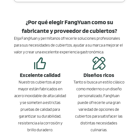
¿Por qué elegir FangYuan como su
fabricante y proveedor de cubiertos?
Elija FangYuan y permítanos ofrecerle soluciones profesionales
para sus necesidades de cubiertos, ayudar a su marca a mejorar el
valor y crear una excelente experiencia gastronómica.
Excelente calidad
Diseños ricos
Nuestros cubiertos al por
Tanto si busca un estilo clásico
mayor están fabricados en
como moderno o un diseño
acero inoxidable de alta calidad
personalizado, FangYuan
y se someten a estrictas
puede ofrecerle una gran
pruebas de calidad para
variedad de opciones de
garantizar su durabilidad,
cubiertos para satisfacer las
resistencia a la corrosión y
distintas necesidades
brillo duradero.
culinarias.