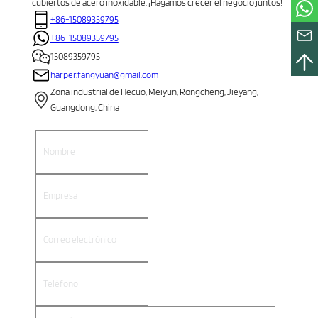
cubiertos de acero inoxidable. ¡Hagamos crecer el negocio juntos!
+86-15089359795
+86-15089359795
15089359795
harper.fangyuan@gmail.com
Zona industrial de Hecuo, Meiyun, Rongcheng, Jieyang,
Guangdong, China