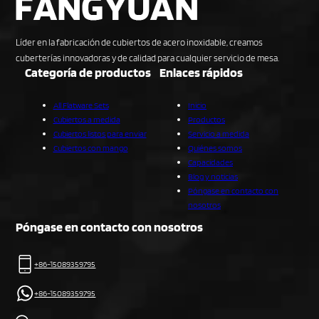
Líder en la fabricación de cubiertos de acero inoxidable, creamos
cuberterías innovadoras y de calidad para cualquier servicio de mesa.
Categoría de productos
Enlaces rápidos
All Flatware Sets
Inicio
Cubiertos a medida
Productos
Cubiertos listos para enviar
Servicio a medida
Cubiertos con mango
Quiénes somos
Capacidades
Blog y noticias
Póngase en contacto con
nosotros
Póngase en contacto con nosotros
+86-15089359795
+86-15089359795