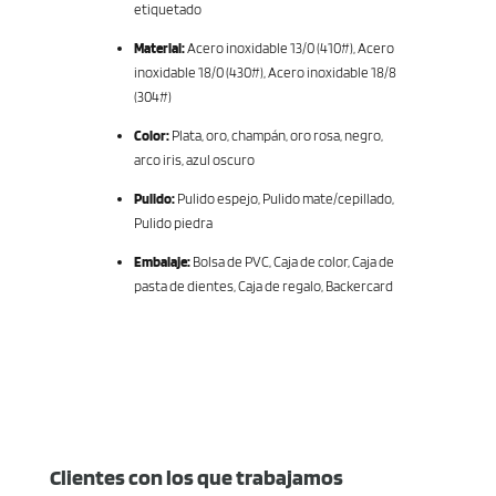
etiquetado
Material:
Acero inoxidable 13/0 (410#), Acero
inoxidable 18/0 (430#), Acero inoxidable 18/8
(304#)
Color:
Plata, oro, champán, oro rosa, negro,
arco iris, azul oscuro
Pulido:
Pulido espejo, Pulido mate/cepillado,
Pulido piedra
Embalaje:
Bolsa de PVC, Caja de color, Caja de
pasta de dientes, Caja de regalo, Backercard
Clientes con los que trabajamos