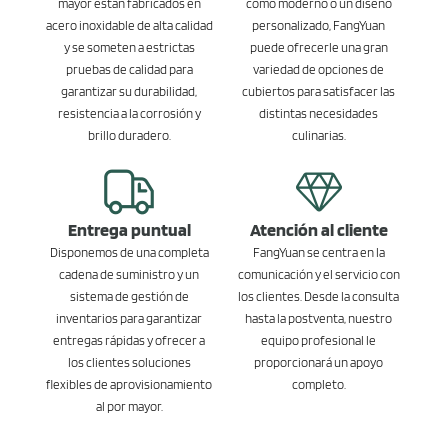
mayor están fabricados en
como moderno o un diseño
acero inoxidable de alta calidad
personalizado, FangYuan
y se someten a estrictas
puede ofrecerle una gran
pruebas de calidad para
variedad de opciones de
garantizar su durabilidad,
cubiertos para satisfacer las
resistencia a la corrosión y
distintas necesidades
brillo duradero.
culinarias.
Entrega puntual
Atención al cliente
Disponemos de una completa
FangYuan se centra en la
cadena de suministro y un
comunicación y el servicio con
sistema de gestión de
los clientes. Desde la consulta
inventarios para garantizar
hasta la postventa, nuestro
entregas rápidas y ofrecer a
equipo profesional le
los clientes soluciones
proporcionará un apoyo
flexibles de aprovisionamiento
completo.
al por mayor.