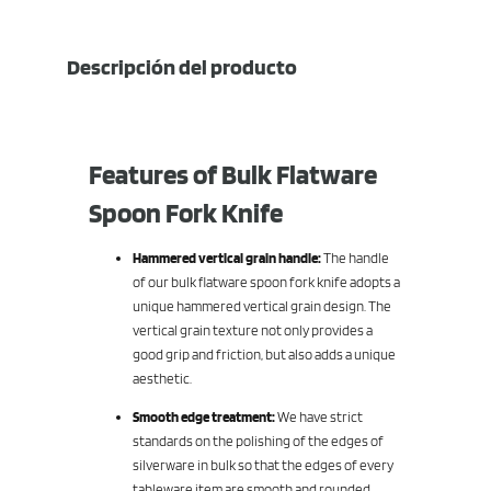
Descripción del producto
Features of Bulk Flatware
Spoon Fork Knife
Hammered vertical grain handle:
The handle
of our bulk flatware spoon fork knife adopts a
unique hammered vertical grain design. The
vertical grain texture not only provides a
good grip and friction, but also adds a unique
aesthetic.
Smooth edge treatment:
We have strict
standards on the polishing of the edges of
silverware in bulk so that the edges of every
tableware item are smooth and rounded,