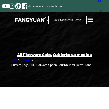
ES
Un proveedor con má
ES
Solicitar presupuesto
All Flatware Sets
,
Cubiertos a medida
Inicio
/
Productos
/
Custom Logo Bulk Flatware Spoon Fork Knife for Restaurant