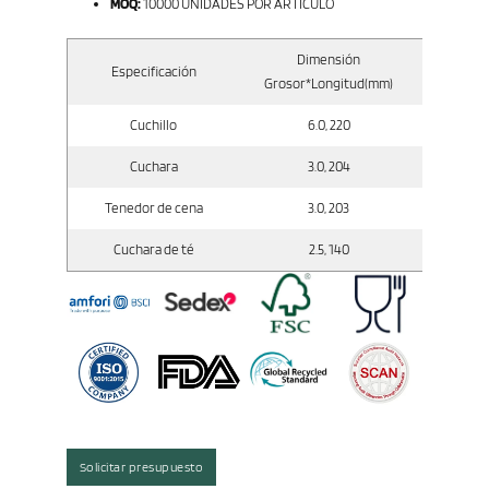
MOQ:
10000 UNIDADES POR ARTÍCULO
Dimensión
Especificación
Peso
Grosor*Longitud(mm)
Cuchillo
6.0, 220
Cuchara
3.0, 204
Tenedor de cena
3.0, 203
Cuchara de té
2.5, 140
Solicitar presupuesto