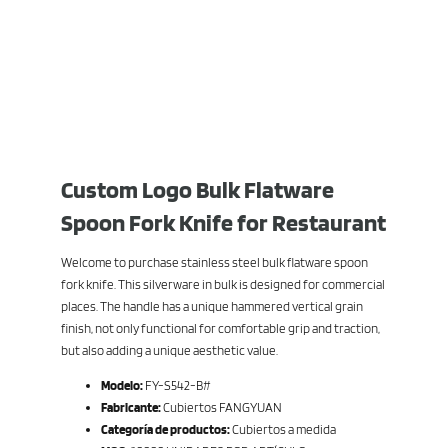
Custom Logo Bulk Flatware
Spoon Fork Knife for Restaurant
Welcome to purchase stainless steel bulk flatware spoon
fork knife. This silverware in bulk is designed for commercial
places. The handle has a unique hammered vertical grain
finish, not only functional for comfortable grip and traction,
but also adding a unique aesthetic value.
Modelo:
FY-S542-B#
Fabricante:
Cubiertos FANGYUAN
Categoría de productos:
Cubiertos a medida