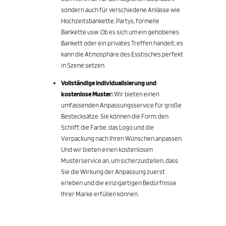
sondern auch für verschiedene Anlässe wie
Hochzeitsbankette, Partys, formelle
Bankette usw. Ob es sich um ein gehobenes
Bankett oder ein privates Treffen handelt, es
kann die Atmosphäre des Esstisches perfekt
in Szene setzen.
Vollständige Individualisierung und
kostenlose Muster:
Wir bieten einen
umfassenden Anpassungsservice für große
Bestecksätze. Sie können die Form, den
Schliff, die Farbe, das Logo und die
Verpackung nach Ihren Wünschen anpassen.
Und wir bieten einen kostenlosen
Musterservice an, um sicherzustellen, dass
Sie die Wirkung der Anpassung zuerst
erleben und die einzigartigen Bedürfnisse
Ihrer Marke erfüllen können.