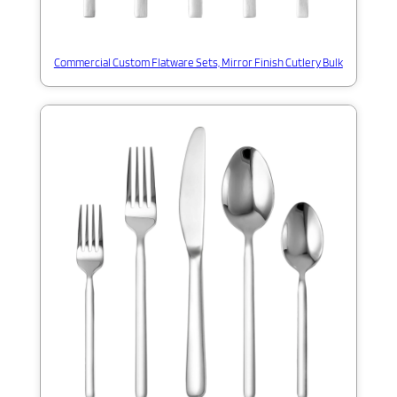
Commercial Custom Flatware Sets, Mirror Finish Cutlery Bulk