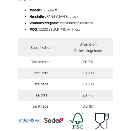
Modell:
FY-S662#
Hersteller:
FANGYUAN Besteck
Produktkategorie:
Individuelles Besteck
MOQ:
10000 STÜCK PRO ARTIKEL
Dimension
Spezifikation
Brutt
Dicke*Länge(mm)
Tafelmesser
7.0, 231
Tafellöffel
3.0, 200
Tafelgabel
3.0, 200
Teelöffel
2.8, 146
Salatgabel
3.0, 151