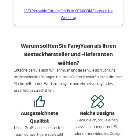
18/8 Reusable Cutlery Set Bulk, OEM/ODM Flatware for
Wedding
Warum sollten Sie FangYuan als Ihren
Besteckhersteller und -lieferanten
wählen?
Entscheiden Sie sich für FangYuan und lassen Sie sich von uns
professionelle Lösungen für Ihren Besteckbedarf bieten, die Ihrer
Marke helfen, den Wert zu steigern und ein hervorragendes
Esserlebnis zu schaffen.
Ausgezeichnete
Reiche Designs
Qualität
Ganz gleich, ob Sie einen
klassischen, modernen Stil
Unser Großhandelsbesteck ist
oder ein individuelles Design
aus hochwertigem Edelstahl