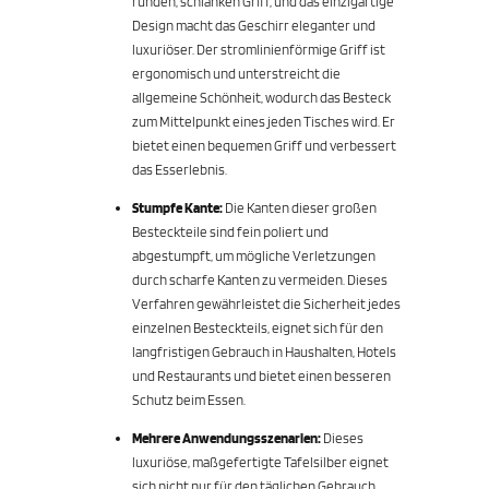
runden, schlanken Griff, und das einzigartige
Design macht das Geschirr eleganter und
luxuriöser. Der stromlinienförmige Griff ist
ergonomisch und unterstreicht die
allgemeine Schönheit, wodurch das Besteck
zum Mittelpunkt eines jeden Tisches wird. Er
bietet einen bequemen Griff und verbessert
das Esserlebnis.
Stumpfe Kante:
Die Kanten dieser großen
Besteckteile sind fein poliert und
abgestumpft, um mögliche Verletzungen
durch scharfe Kanten zu vermeiden. Dieses
Verfahren gewährleistet die Sicherheit jedes
einzelnen Besteckteils, eignet sich für den
langfristigen Gebrauch in Haushalten, Hotels
und Restaurants und bietet einen besseren
Schutz beim Essen.
Mehrere Anwendungsszenarien:
Dieses
luxuriöse, maßgefertigte Tafelsilber eignet
sich nicht nur für den täglichen Gebrauch,