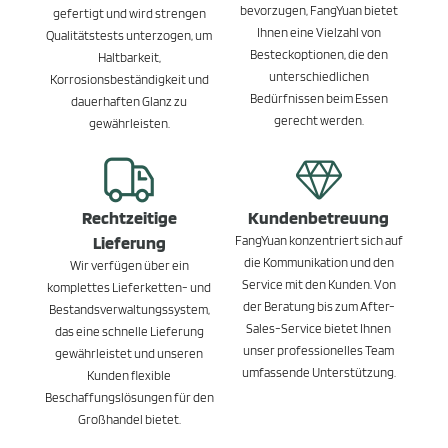
bevorzugen, FangYuan bietet
gefertigt und wird strengen
Ihnen eine Vielzahl von
Qualitätstests unterzogen, um
Besteckoptionen, die den
Haltbarkeit,
unterschiedlichen
Korrosionsbeständigkeit und
Bedürfnissen beim Essen
dauerhaften Glanz zu
gerecht werden.
gewährleisten.
Rechtzeitige
Kundenbetreuung
Lieferung
FangYuan konzentriert sich auf
die Kommunikation und den
Wir verfügen über ein
Service mit den Kunden. Von
komplettes Lieferketten- und
der Beratung bis zum After-
Bestandsverwaltungssystem,
Sales-Service bietet Ihnen
das eine schnelle Lieferung
unser professionelles Team
gewährleistet und unseren
umfassende Unterstützung.
Kunden flexible
Beschaffungslösungen für den
Großhandel bietet.