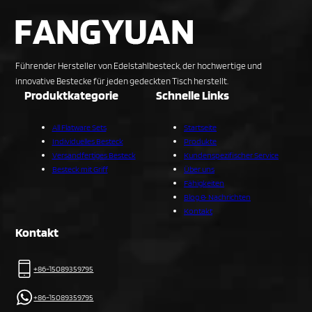
Führender Hersteller von Edelstahlbesteck, der hochwertige und
innovative Bestecke für jeden gedeckten Tisch herstellt.
Produktkategorie
Schnelle Links
All Flatware Sets
Startseite
Individuelles Besteck
Produkte
Versandfertiges Besteck
Kundenspezifischer Service
Besteck mit Griff
Über uns
Fähigkeiten
Blog & Nachrichten
Kontakt
Kontakt
+86-15089359795
+86-15089359795