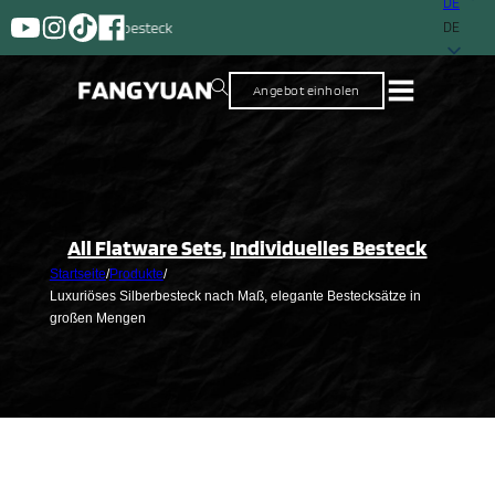
DE
Ein Lieferant mit mehr al
DE
Angebot einholen
All Flatware Sets
,
Individuelles Besteck
Startseite
/
Produkte
/
Luxuriöses Silberbesteck nach Maß, elegante Bestecksätze in
großen Mengen