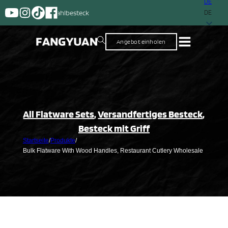
DE
Ein Lieferant mit meh
DE
Angebot einholen
All Flatware Sets
,
Versandfertiges Besteck
,
Besteck mit Griff
Startseite
/
Produkte
/
Bulk Flatware With Wood Handles, Restaurant Cutlery Wholesale