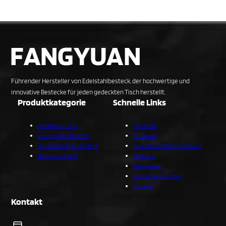
Führender Hersteller von Edelstahlbesteck, der hochwertige und
innovative Bestecke für jeden gedeckten Tisch herstellt.
Produktkategorie
Schnelle Links
All Flatware Sets
Startseite
Individuelles Besteck
Produkte
Versandfertiges Besteck
Kundenspezifischer Service
Besteck mit Griff
Über uns
Fähigkeiten
Blog & Nachrichten
Kontakt
Kontakt