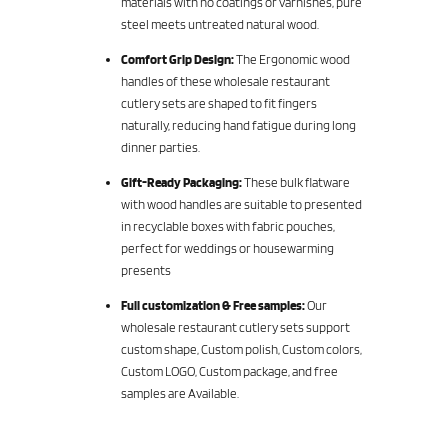
materials with no coatings or varnishes, pure
steel meets untreated natural wood.
Comfort Grip Design:
The Ergonomic wood
handles of these wholesale restaurant
cutlery sets are shaped to fit fingers
naturally, reducing hand fatigue during long
dinner parties.
Gift-Ready Packaging:
These bulk flatware
with wood handles are suitable to presented
in recyclable boxes with fabric pouches,
perfect for weddings or housewarming
presents
Full customization & Free samples:
Our
wholesale restaurant cutlery sets support
custom shape, Custom polish, Custom colors,
Custom LOGO, Custom package, and free
samples are Available.