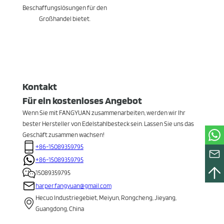
Beschaffungslösungen für den
Großhandel bietet.
Kontakt
Für ein kostenloses Angebot
Wenn Sie mit FANGYUAN zusammenarbeiten, werden wir Ihr
bester Hersteller von Edelstahlbesteck sein. Lassen Sie uns das
Geschäft zusammen wachsen!
+86-15089359795
+86-15089359795
15089359795
harper.fangyuan@gmail.com
Hecuo Industriegebiet, Meiyun, Rongcheng, Jieyang,
Guangdong, China