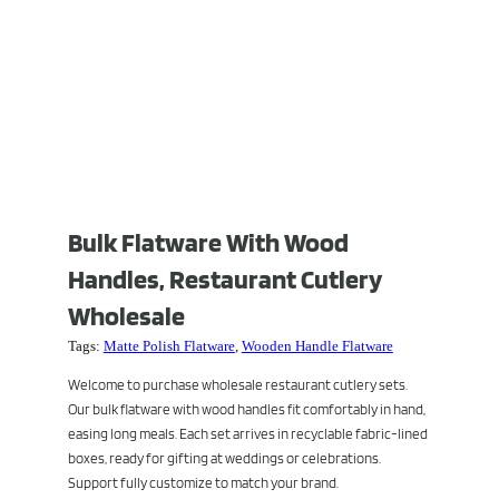
Bulk Flatware With Wood
Handles, Restaurant Cutlery
Wholesale
Tags:
Matte Polish Flatware
,
Wooden Handle Flatware
Welcome to purchase wholesale restaurant cutlery sets.
Our bulk flatware with wood handles fit comfortably in hand,
easing long meals. Each set arrives in recyclable fabric-lined
boxes, ready for gifting at weddings or celebrations.
Support fully customize to match your brand.