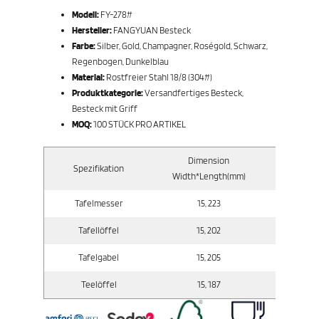
Modell:
FY-278#
Hersteller:
FANGYUAN Besteck
Farbe:
Silber, Gold, Champagner, Roségold, Schwarz,
Regenbogen, Dunkelblau
Material:
Rostfreier Stahl 18/8 (304#)
Produktkategorie:
Versandfertiges Besteck,
Besteck mit Griff
MOQ:
100 STÜCK PRO ARTIKEL
Dimension
Spezifikation
Bruttoge
Width*Length(mm)
Tafelmesser
15, 223
42
Tafellöffel
15, 202
55
Tafelgabel
15, 205
4
Teelöffel
15, 187
54