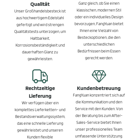
Qualität
Ganz gleich, ob Sie einen
klassischen, modernen Stil
Unser Großhandelsbesteck ist
oder ein individuelles Design
aus hochwertigem Edelstahl
bevorzugen, FangYuan bietet
gefertigt und wird strengen
Ihnen eine Vielzahl von
Qualitätstests unterzogen, um
Besteckoptionen, die den
Haltbarkeit,
unterschiedlichen
Korrosionsbeständigkeit und
Bedürfnissen beim Essen
dauerhaften Glanz zu
gerecht werden.
gewährleisten.
Rechtzeitige
Kundenbetreuung
Lieferung
FangYuan konzentriert sich auf
die Kommunikation und den
Wir verfügen über ein
Service mit den Kunden. Von
komplettes Lieferketten- und
der Beratung bis zum After-
Bestandsverwaltungssystem,
Sales-Service bietet Ihnen
das eine schnelle Lieferung
unser professionelles Team
gewährleistet und unseren
umfassende Unterstützung.
Kunden flexible